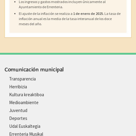
Los ingresos y gastos mostrados incluyen únicamente al
Ayuntamiento de Errenteria.
El ajuste de la inflación se realiza a
1 de enero de 2025
. La tasa de
inflación anual es la media de la tasa interanual de los doce
meses del año.
Comunicación municipal
Transparencia
Herribizia
Kultura kreaktiboa
Medioambiente
Juventud
Deportes
Udal Euskaltegia
Errenteria Musikal